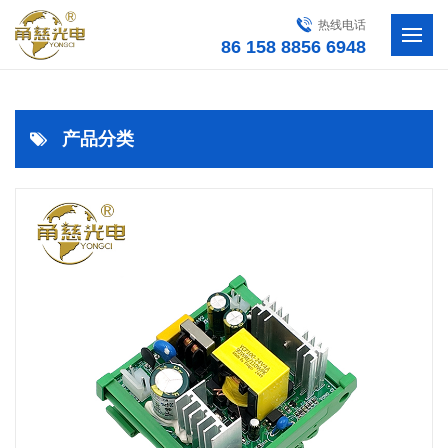
热线电话
86 158 8856 6948
产品分类